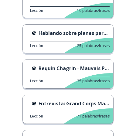
Lección
10
palabras/frases
Hablando sobre planes para el fin de semana
Lección
25
palabras/frases
Requin Chagrin - Mauvais Présage
Lección
35
palabras/frases
Entrevista: Grand Corps Malade
Lección
71
palabras/frases