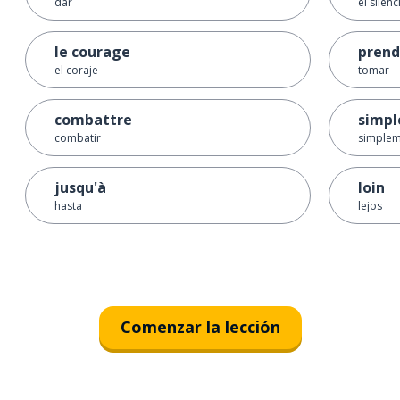
dar
el silenc
le courage
prend
el coraje
tomar
combattre
simp
combatir
simple
jusqu'à
loin
hasta
lejos
Comenzar la lección