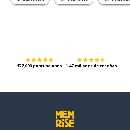
Descargar en
App Store
¡Lo qu
177,000 puntuaciones
1.47 millones de reseñas