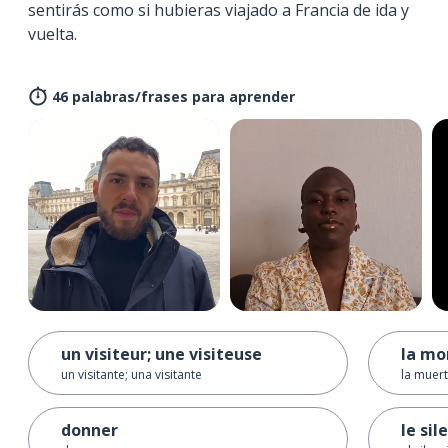
sentirás como si hubieras viajado a Francia de ida y
vuelta.
46 palabras/frases para aprender
un visiteur; une visiteuse
la mo
un visitante; una visitante
la muer
donner
le sil