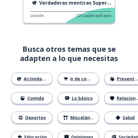
Verdaderas mentiras Superman
Lección
125
palabras/frases
Busca otros temas que se
adapten a lo que necesitas
Actividades
Ir de compras
Presentándose
Comida
Lo básico
Relaciones
Deportes
Misceláneo
Salud
Educación
Opiniones
Socieda