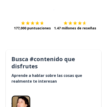
Descargar en
App Store
¡Lo qu
177,000 puntuaciones
1.47 millones de reseñas
Busca #contenido que
disfrutes
Aprende a hablar sobre las cosas que
realmente te interesan