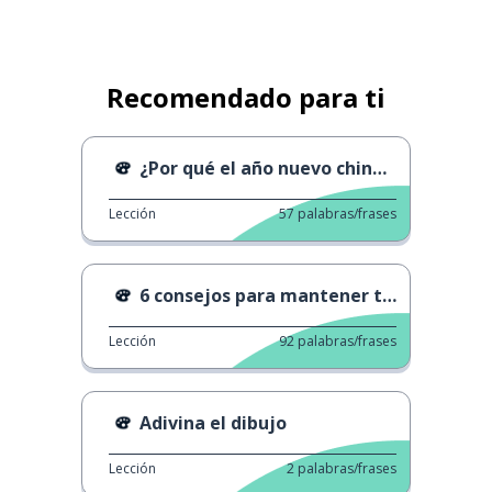
Recomendado para ti
¿Por qué el año nuevo chino es más tarde?
Lección
57
palabras/frases
6 consejos para mantener tus resoluciones
Lección
92
palabras/frases
Adivina el dibujo
Lección
2
palabras/frases