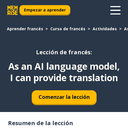
Empezar a aprender
Aprender francés
Curso de francés
Actividades
A
Lección de francés:
As an AI language model,
I can provide translation
Comenzar la lección
Resumen de la lección