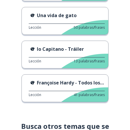
Una vida de gato
Lección
50
palabras/frases
Io Capitano - Tráiler
Lección
13
palabras/frases
Françoise Hardy - Todos los Chicos y las Chicas
Lección
41
palabras/frases
Busca otros temas que se