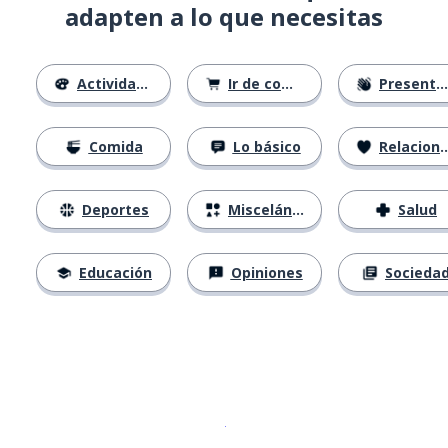
adapten a lo que necesitas
Actividades
Ir de compras
Presentándose
Comida
Lo básico
Relaciones
Deportes
Misceláneo
Salud
Educación
Opiniones
Socieda
Descargar en
App Store
¡Lo qu