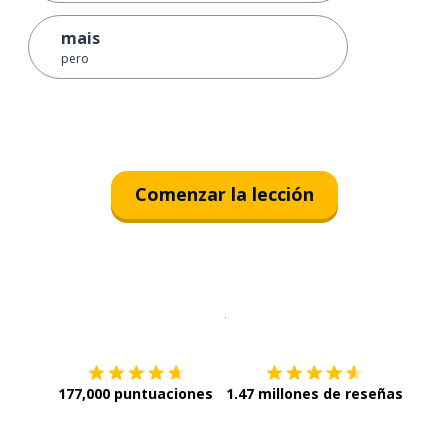
mais
pero
Comenzar la lección
Descargar en
App Store
¡Lo qu
177,000 puntuaciones
1.47 millones de reseñas