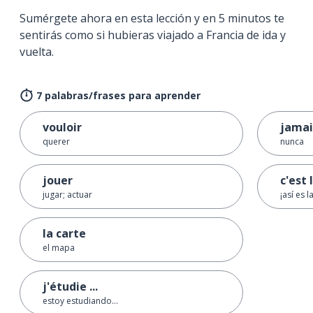
Sumérgete ahora en esta lección y en 5 minutos te
sentirás como si hubieras viajado a Francia de ida y
vuelta.
7 palabras/frases para aprender
vouloir
jamai
querer
nunca
jouer
c'est l
jugar; actuar
¡así es l
la carte
el mapa
j'étudie ...
estoy estudiando...