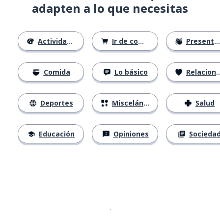
adapten a lo que necesitas
Actividades
Ir de compras
Presentándose
Comida
Lo básico
Relaciones
Deportes
Misceláneo
Salud
Educación
Opiniones
Socieda
Descargar en
App Store
¡Lo qu