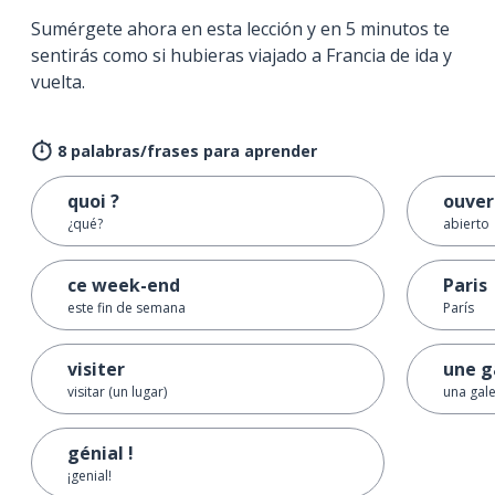
Sumérgete ahora en esta lección y en 5 minutos te
sentirás como si hubieras viajado a Francia de ida y
vuelta.
8 palabras/frases para aprender
quoi ?
ouver
¿qué?
abierto
ce week-end
Paris
este fin de semana
París
visiter
une g
visitar (un lugar)
una gale
génial !
¡genial!