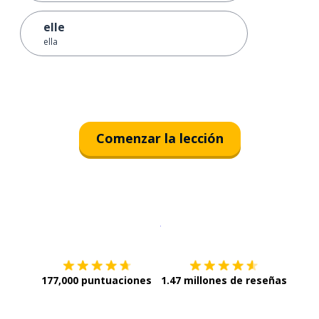
elle
ella
Comenzar la lección
Descargar en
App Store
¡Lo qu
177,000 puntuaciones
1.47 millones de reseñas