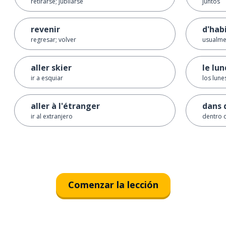
retirarse; jubilarse
juntos
revenir
d'hab
regresar; volver
usualme
aller skier
le lun
ir a esquiar
los lune
aller à l'étranger
dans 
ir al extranjero
dentro 
Comenzar la lección