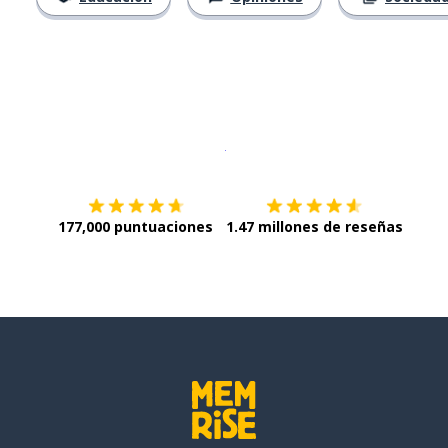
Descargar en
App Store
¡Lo qu
177,000 puntuaciones
1.47 millones de reseñas