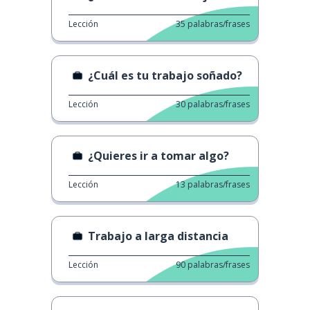
Lección
35
palabras/frases
¿Cuál es tu trabajo soñado?
Lección
30
palabras/frases
¿Quieres ir a tomar algo?
Lección
13
palabras/frases
Trabajo a larga distancia
Lección
90
palabras/frases