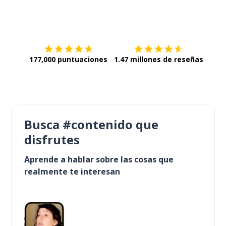
Descargar en
App Store
¡Lo qu
177,000 puntuaciones
1.47 millones de reseñas
Busca #contenido que
disfrutes
Aprende a hablar sobre las cosas que
realmente te interesan