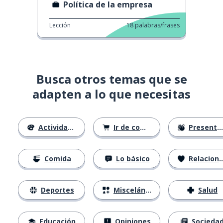
Política de la empresa
Lección
18
palabras/frases
Busca otros temas que se
adapten a lo que necesitas
Actividades
Ir de compras
Presentándose
Comida
Lo básico
Relaciones
Deportes
Misceláneo
Salud
Educación
Opiniones
Socieda