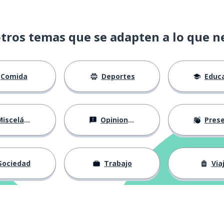
tros temas que se adapten a lo que n
Comida
Deportes
Educac
isceláneo
Opiniones
Presentá
Sociedad
Trabajo
Via