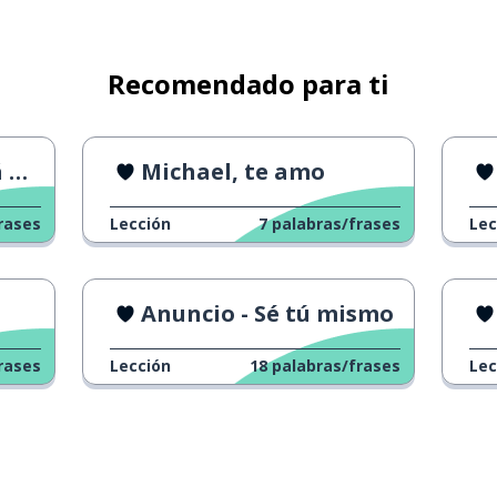
Recomendado para ti
ta
Michael, te amo
rases
Lección
7
palabras/frases
Lec
Anuncio - Sé tú mismo
rases
Lección
18
palabras/frases
Lec