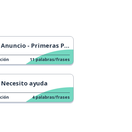
Anuncio - Primeras Palabras
ción
11
palabras/frases
Necesito ayuda
ción
4
palabras/frases