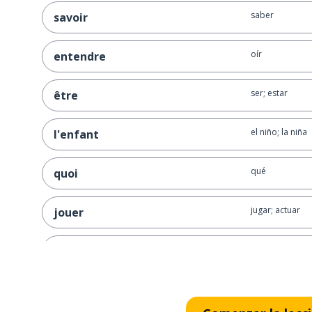
saber
savoir
oír
entendre
ser; estar
être
el niño; la niña
l'enfant
qué
quoi
jugar; actuar
jouer
una pieza
un morceau
favorita; prefer
préféré