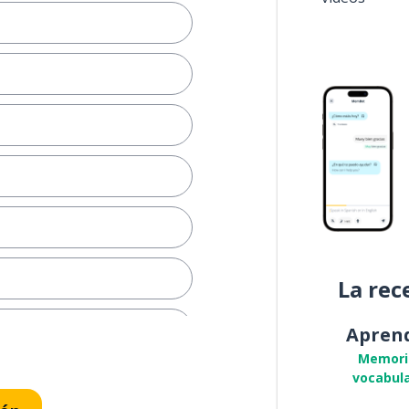
La rec
Apren
Memori
vocabula
ida