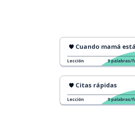
ir
aller
buscar
chercher
gritar; llorar
crier
Cuando mamá está de visi
hay
il y a
Lección
9
palabras/f
cálmate
calme-toi
Citas rápidas
Lección
9
palabras/f