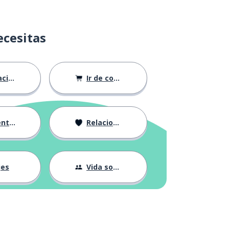
ecesitas
ión
Ir de compras
ndose
Relaciones
jes
Vida social