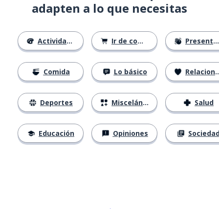
adapten a lo que necesitas
Actividades
Ir de compras
Presentándose
Comida
Lo básico
Relaciones
Deportes
Misceláneo
Salud
Educación
Opiniones
Socieda
Descargar en
App Store
¡Lo qu