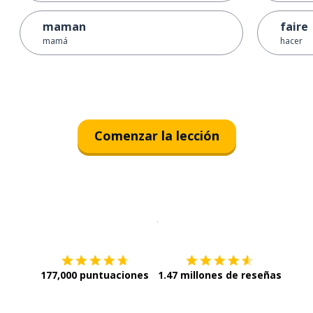
maman
faire
mamá
hacer
Comenzar la lección
Descargar en
App Store
¡Lo qu
177,000 puntuaciones
1.47 millones de reseñas