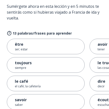
Sumérgete ahora en esta lección y en 5 minutos te
sentirás como si hubieras viajado a Francia de ida y
vuelta.
13 palabras/frases para aprender
être
avoir
ser; estar
tener
toujours
le tru
siempre
las cosa
le café
dire
el café; la cafetería
decir
savoir
écout
saber
escucha