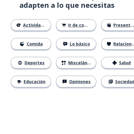
adapten a lo que necesitas
Actividades
Ir de compras
Presentándose
Comida
Lo básico
Relaciones
Deportes
Misceláneo
Salud
Educación
Opiniones
Socieda
Descargar en
App Store
¡Lo qu