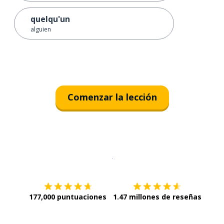
quelqu'un
alguien
Comenzar la lección
Descargar en
App Store
¡Lo qu
177,000 puntuaciones
1.47 millones de reseñas