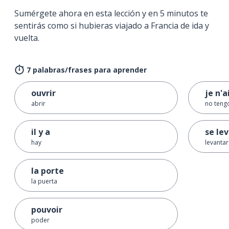
Sumérgete ahora en esta lección y en 5 minutos te
sentirás como si hubieras viajado a Francia de ida y
vuelta.
7 palabras/frases para aprender
ouvrir
je n'a
abrir
no teng
il y a
se le
hay
levanta
la porte
la puerta
pouvoir
poder