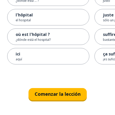
¿dónde está ... ?
justo
l'hôpital
juste
el hospital
sólo un
où est l'hôpital ?
suffir
¿dónde está el hospital?
bastant
ici
ça suf
aquí
¡es sufic
Comenzar la lección