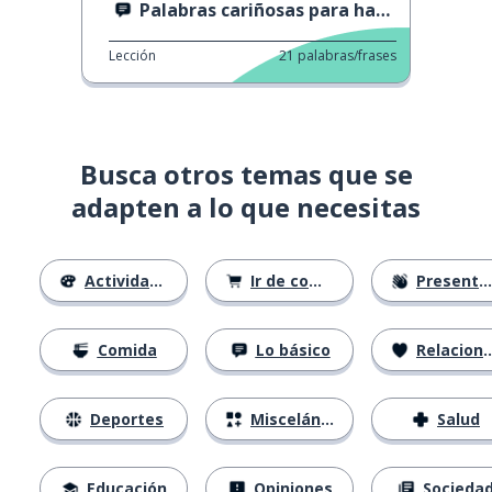
Palabras cariñosas para hablar sobre la familia
Lección
21
palabras/frases
Busca otros temas que se
adapten a lo que necesitas
Actividades
Ir de compras
Presentándose
Comida
Lo básico
Relaciones
Deportes
Misceláneo
Salud
Educación
Opiniones
Socieda