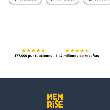
Descargar en
App Store
¡Lo qu
177,000 puntuaciones
1.47 millones de reseñas