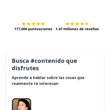
Descargar en
App Store
¡Lo qu
177,000 puntuaciones
1.47 millones de reseñas
Busca #contenido que
disfrutes
Aprende a hablar sobre las cosas que
realmente te interesan