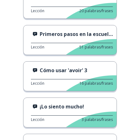
Lección
20
palabras/frases
Primeros pasos en la escuela de preescolar
Lección
51
palabras/frases
Cómo usar 'avoir' 3
Lección
16
palabras/frases
¡Lo siento mucho!
Lección
3
palabras/frases