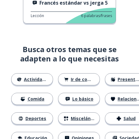
Francés estándar vs jerga 5
Lección
6
palabras/frases
Busca otros temas que se
adapten a lo que necesitas
Actividades
Ir de compras
Presentándose
Comida
Lo básico
Relaciones
Deportes
Misceláneo
Salud
Educación
Opiniones
Socieda