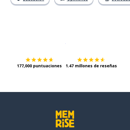
Descargar en
App Store
¡Lo qu
177,000 puntuaciones
1.47 millones de reseñas