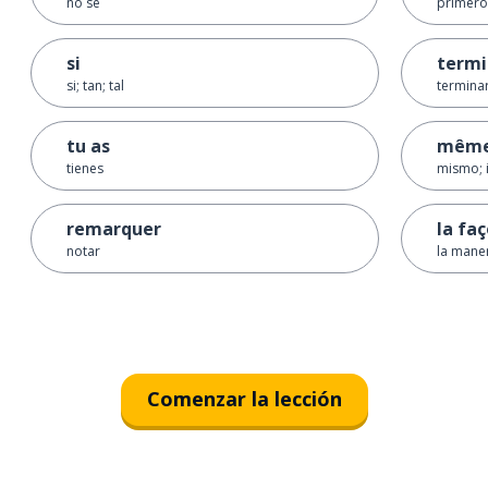
no sé
primero
si
termi
si; tan; tal
termina
tu as
mêm
tienes
mismo; i
remarquer
la fa
notar
la maner
Comenzar la lección