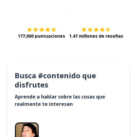
Descargar en
App Store
¡Lo qu
177,000 puntuaciones
1.47 millones de reseñas
Busca #contenido que
disfrutes
Aprende a hablar sobre las cosas que
realmente te interesan