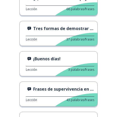
Lección
68
palabras/frases
Tres formas de demostrar que estás sorprendido.
Lección
37
palabras/frases
¡Buenos días!
Lección
3
palabras/frases
Frases de supervivencia en francés
Lección
43
palabras/frases