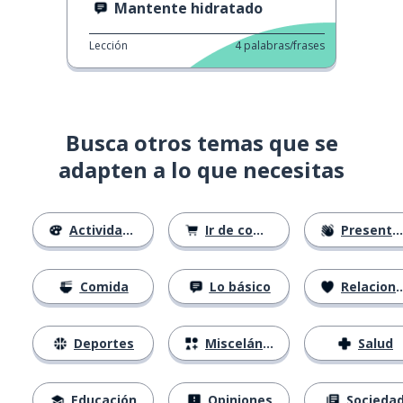
Mantente hidratado
Lección
4
palabras/frases
Busca otros temas que se
adapten a lo que necesitas
Actividades
Ir de compras
Presentándose
Comida
Lo básico
Relaciones
Deportes
Misceláneo
Salud
Educación
Opiniones
Socieda