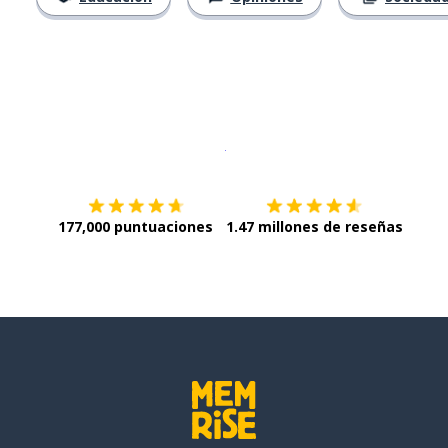
Descargar en
App Store
¡Lo qu
177,000 puntuaciones
1.47 millones de reseñas