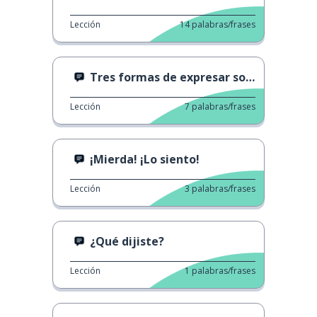
Lección
14
palabras/frases
Tres formas de expresar sorpresa.
Lección
7
palabras/frases
¡Mierda! ¡Lo siento!
Lección
3
palabras/frases
¿Qué dijiste?
Lección
1
palabras/frases