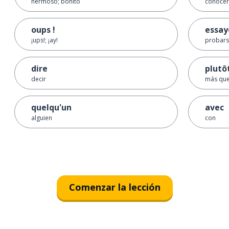
hermoso; bonito
conocer
oups !
essay
¡ups!; ¡ay!
probarse
dire
plutô
decir
más que
quelqu'un
avec
alguien
con
Comenzar la lección