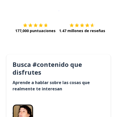
Descargar en
App Store
¡Lo qu
177,000 puntuaciones
1.47 millones de reseñas
Busca #contenido que
disfrutes
Aprende a hablar sobre las cosas que
realmente te interesan