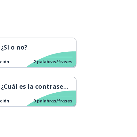
¿Sí o no?
ción
2
palabras/frases
¿Cuál es la contraseña del Wi-Fi?
ción
9
palabras/frases