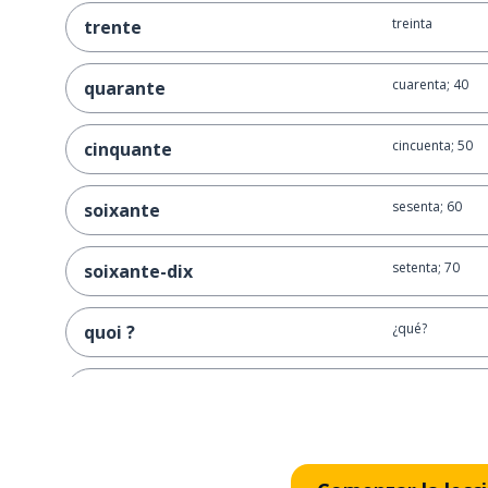
treinta
trente
cuarenta; 40
quarante
cincuenta; 50
cinquante
sesenta; 60
soixante
setenta; 70
soixante-dix
¿qué?
quoi ?
ochenta; 80
quatre-vingts
noventa; 90
quatre-vingt-dix