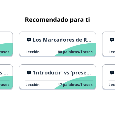
Recomendado para ti
ar
Los Marcadores de Relaciones
rases
Lección
80
palabras/frases
Lec
 2
'Introducir' vs 'presentar'
rases
Lección
17
palabras/frases
Lec