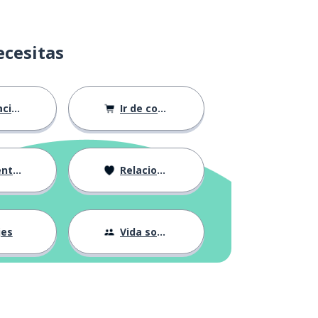
ecesitas
ión
Ir de compras
ndose
Relaciones
jes
Vida social