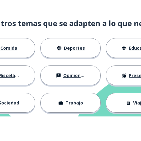
tros temas que se adapten a lo que n
Comida
Deportes
Educac
isceláneo
Opiniones
Presentá
Sociedad
Trabajo
Via