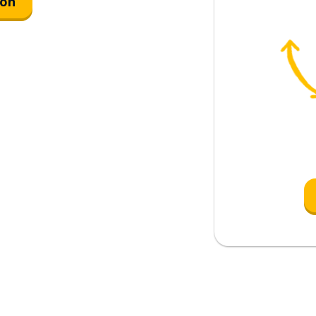
ión
muchos