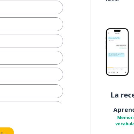
La rec
Apren
Memori
vocabula