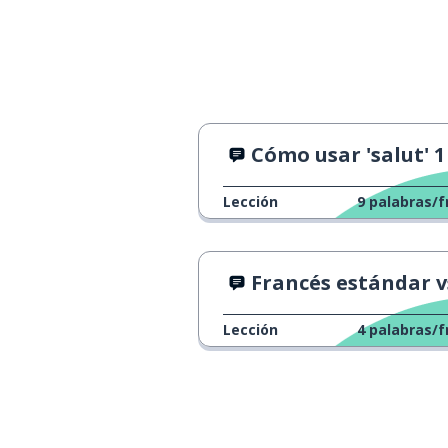
sí
oui
pero
mais
admitir; confes
avouer
Cómo usar 'salut' 1
Lección
9
palabras/f
Francés estándar vs jerga
Lección
4
palabras/f