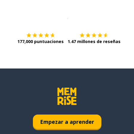
Descargar en
App Store
¡Lo qu
177,000 puntuaciones
1.47 millones de reseñas
Empezar a aprender