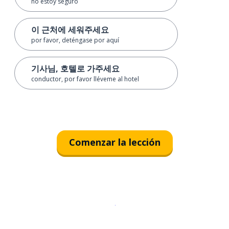
no estoy seguro
이 근처에 세워주세요
por favor, deténgase por aquí
기사님, 호텔로 가주세요
conductor, por favor lléveme al hotel
Comenzar la lección
Descargar en
App Store
¡Lo qu