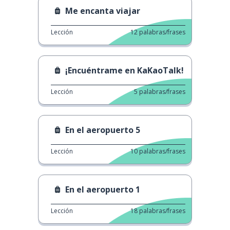
Me encanta viajar
Lección
12
palabras/frases
¡Encuéntrame en KaKaoTalk!
Lección
5
palabras/frases
En el aeropuerto 5
Lección
10
palabras/frases
En el aeropuerto 1
Lección
18
palabras/frases