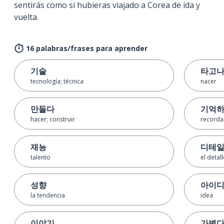
sentirás como si hubieras viajado a Corea de ida y
vuelta.
16 palabras/frases para aprender
기술
타고
tecnología; técnica
nacer
만들다
기억
hacer; construir
recorda
재능
디테
talento
el detall
성향
아이
la tendencia
idea
이야기
가볍