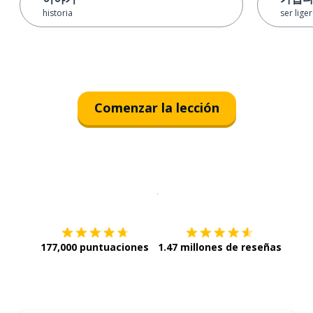
historia
ser lige
Comenzar la lección
Descargar en
App Store
¡Lo qu
177,000 puntuaciones
1.47 millones de reseñas