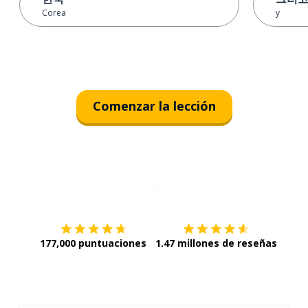
Corea
y
Comenzar la lección
Descargar en
App Store
¡Lo qu
177,000 puntuaciones
1.47 millones de reseñas