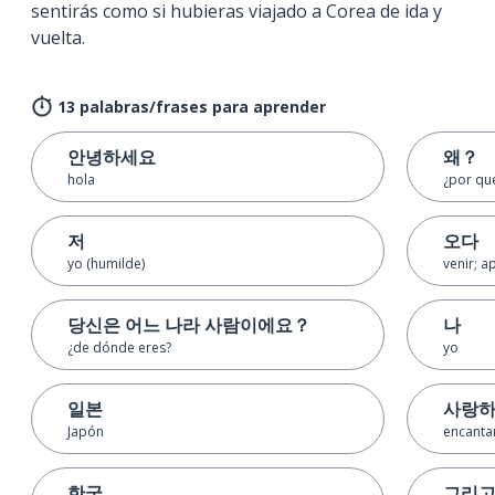
sentirás como si hubieras viajado a Corea de ida y
vuelta.
13 palabras/frases para aprender
안녕하세요
왜？
hola
¿por qu
저
오다
yo (humilde)
venir; a
당신은 어느 나라 사람이에요？
나
¿de dónde eres?
yo
일본
사랑
Japón
encanta
한국
그리