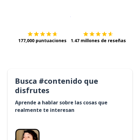
Descargar en
App Store
¡Lo qu
177,000 puntuaciones
1.47 millones de reseñas
Busca #contenido que
disfrutes
Aprende a hablar sobre las cosas que
realmente te interesan