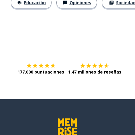
Educación
Opiniones
Socieda
Descargar en
App Store
¡Lo qu
177,000 puntuaciones
1.47 millones de reseñas