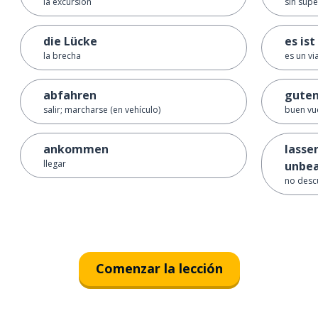
la excursión
sin supe
die Lücke
es ist
la brecha
es un vi
abfahren
guten
salir; marcharse (en vehículo)
buen vu
ankommen
lasse
llegar
unbea
no desc
Comenzar la lección