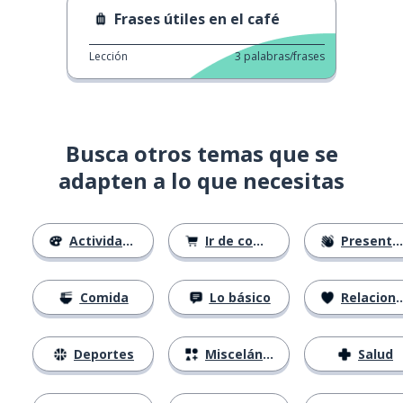
Frases útiles en el café
Lección
3
palabras/frases
Busca otros temas que se
adapten a lo que necesitas
Actividades
Ir de compras
Presentándose
Comida
Lo básico
Relaciones
Deportes
Misceláneo
Salud