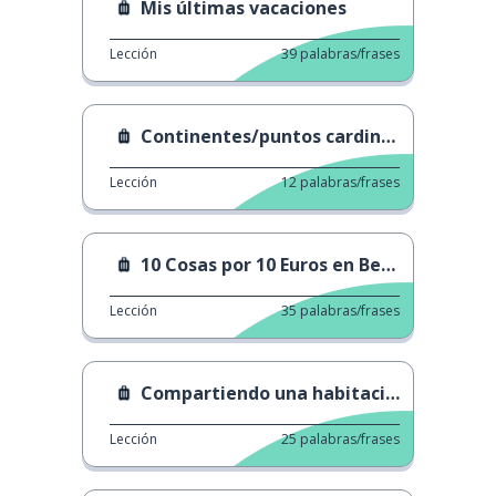
Mis últimas vacaciones
Lección
39
palabras/frases
Continentes/puntos cardinales
Lección
12
palabras/frases
10 Cosas por 10 Euros en Berlín
Lección
35
palabras/frases
Compartiendo una habitación de hotel
Lección
25
palabras/frases