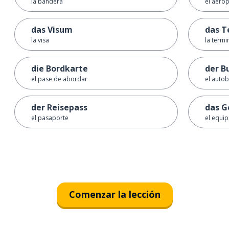
la bandera
el aero
das Visum
das T
la visa
la termi
die Bordkarte
der B
el pase de abordar
el auto
der Reisepass
das G
el pasaporte
el equip
Comenzar la lección