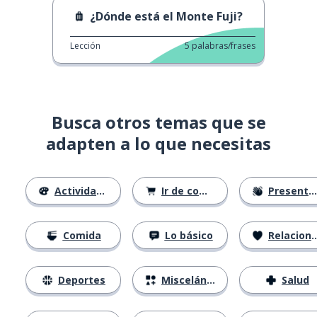
¿Dónde está el Monte Fuji?
Lección
5
palabras/frases
Busca otros temas que se
adapten a lo que necesitas
Actividades
Ir de compras
Presentándose
Comida
Lo básico
Relaciones
Deportes
Misceláneo
Salud