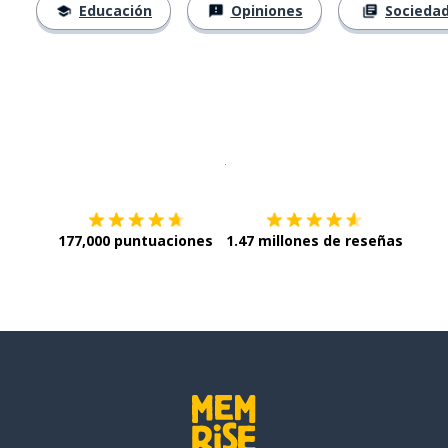
Educación
Opiniones
Socieda
Descargar en
App Store
¡Lo qu
177,000 puntuaciones
1.47 millones de reseñas