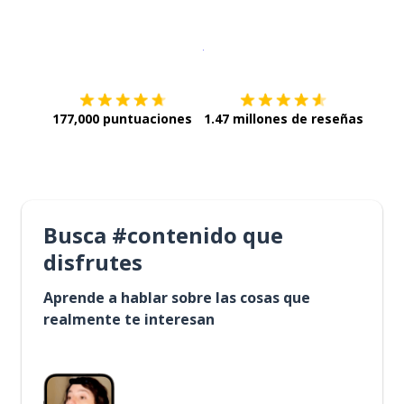
Descargar en
App Store
¡Lo qu
177,000 puntuaciones
1.47 millones de reseñas
Busca #contenido que
disfrutes
Aprende a hablar sobre las cosas que
realmente te interesan