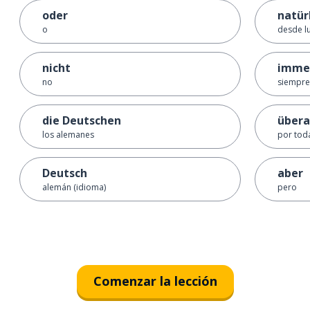
oder
natür
o
desde l
nicht
imme
no
siempre
die Deutschen
übera
los alemanes
por tod
Deutsch
aber
alemán (idioma)
pero
Comenzar la lección