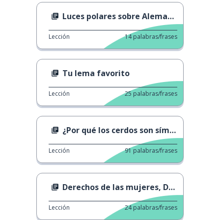
Luces polares sobre Alemania
Lección
14
palabras/frases
Tu lema favorito
Lección
25
palabras/frases
¿Por qué los cerdos son símbolo de buena suerte?
Lección
91
palabras/frases
Derechos de las mujeres, Derechos Humanos
Lección
24
palabras/frases