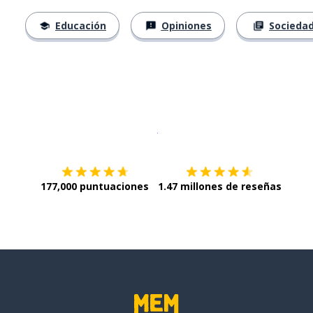
Educación
Opiniones
Socieda
Descargar en
App Store
¡Lo qu
177,000 puntuaciones
1.47 millones de reseñas