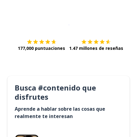
Descargar en
App Store
¡Lo qu
177,000 puntuaciones
1.47 millones de reseñas
Busca #contenido que
disfrutes
Aprende a hablar sobre las cosas que
realmente te interesan