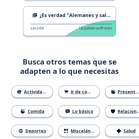
¿Es verdad "Alemanes y salchichas"?
Lección
16
palabras/frases
Busca otros temas que se
adapten a lo que necesitas
Actividades
Ir de compras
Presentándose
Comida
Lo básico
Relaciones
Deportes
Misceláneo
Salud