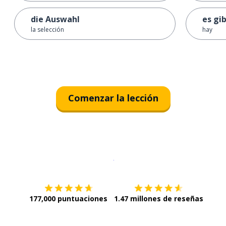
die Auswahl
es gi
la selección
hay
Comenzar la lección
Descargar en
App Store
¡Lo qu
177,000 puntuaciones
1.47 millones de reseñas