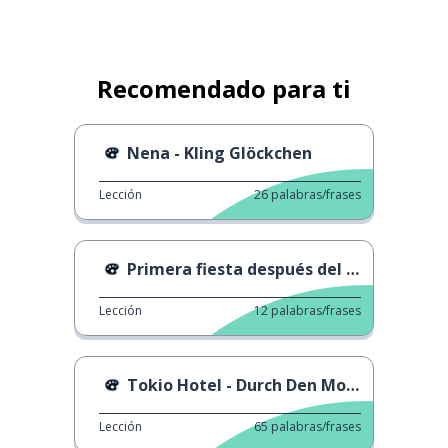
Recomendado para ti
Nena - Kling Glöckchen
Lección
26
palabras/frases
Primera fiesta después del confinamiento
Lección
12
palabras/frases
Tokio Hotel - Durch Den Monsun
Lección
65
palabras/frases