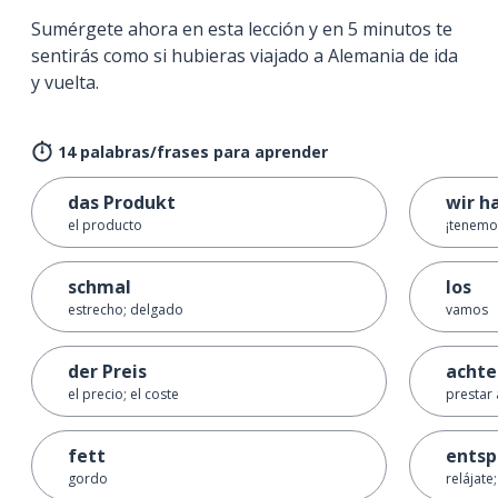
Sumérgete ahora en esta lección y en 5 minutos te
sentirás como si hubieras viajado a Alemania de ida
y vuelta.
14 palabras/frases para aprender
das Produkt
wir ha
el producto
¡tenemos
schmal
los
estrecho; delgado
vamos
der Preis
achte
el precio; el coste
prestar 
fett
entsp
gordo
relájate