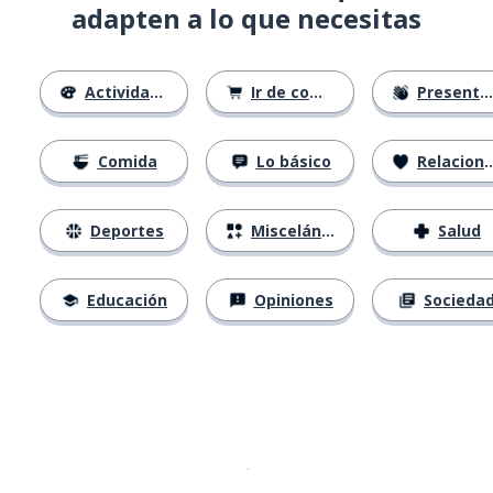
adapten a lo que necesitas
Actividades
Ir de compras
Presentándose
Comida
Lo básico
Relaciones
Deportes
Misceláneo
Salud
Educación
Opiniones
Socieda
Descargar en
App Store
¡Lo qu