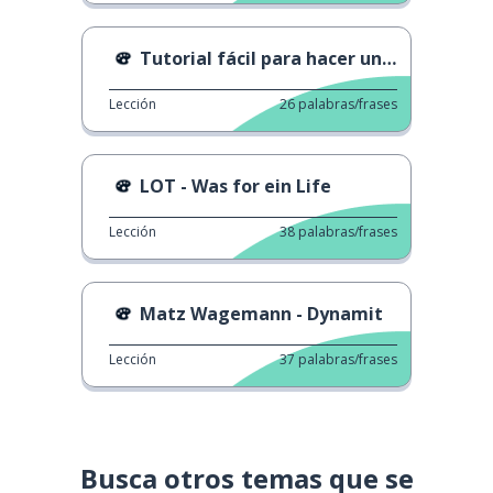
Tutorial fácil para hacer un vestido tú mismo
Lección
26
palabras/frases
LOT - Was for ein Life
Lección
38
palabras/frases
Matz Wagemann - Dynamit
Lección
37
palabras/frases
Busca otros temas que se