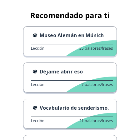
Recomendado para ti
Museo Alemán en Múnich
Lección
35
palabras/frases
Déjame abrir eso
Lección
7
palabras/frases
Vocabulario de senderismo.
Lección
21
palabras/frases