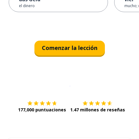
el dinero
mucho;
Comenzar la lección
Descargar en
App Store
¡Lo qu
177,000 puntuaciones
1.47 millones de reseñas