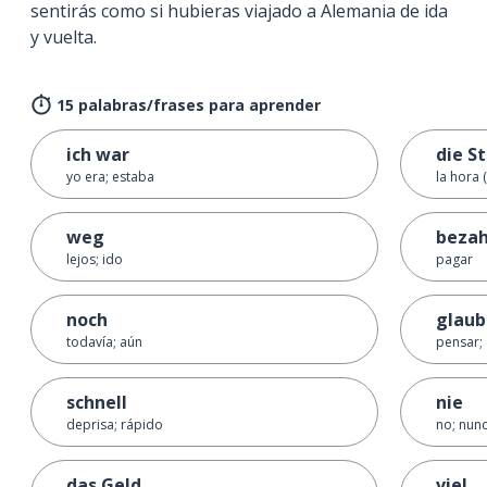
sentirás como si hubieras viajado a Alemania de ida
y vuelta.
15 palabras/frases para aprender
ich war
die S
yo era; estaba
la hora 
weg
bezah
lejos; ido
pagar
noch
glau
todavía; aún
pensar; 
schnell
nie
deprisa; rápido
no; nun
das Geld
viel