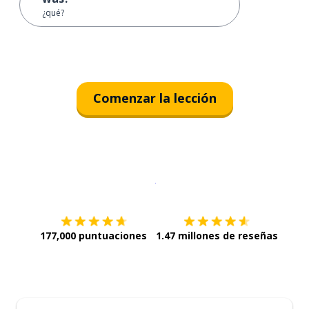
¿qué?
Comenzar la lección
Descargar en
App Store
¡Lo qu
177,000 puntuaciones
1.47 millones de reseñas