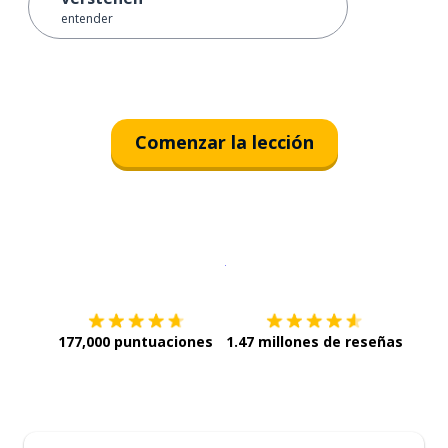
entender
Comenzar la lección
Descargar en
App Store
¡Lo qu
177,000 puntuaciones
1.47 millones de reseñas