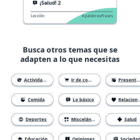
¡Salud! 2
Lección
4
palabras/frases
Busca otros temas que se
adapten a lo que necesitas
Actividades
Ir de compras
Presentándose
Comida
Lo básico
Relaciones
Deportes
Misceláneo
Salud
Educación
Opiniones
Socieda