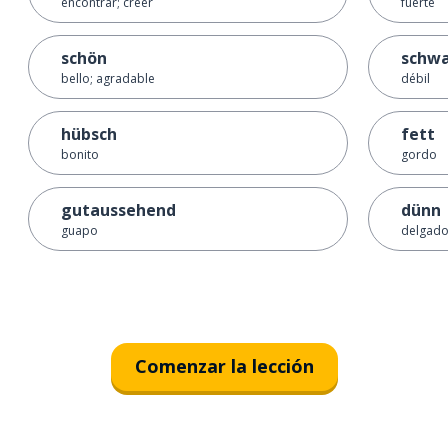
encontrar; creer
fuerte
schön
schw
bello; agradable
débil
hübsch
fett
bonito
gordo
gutaussehend
dünn
guapo
delgad
Comenzar la lección