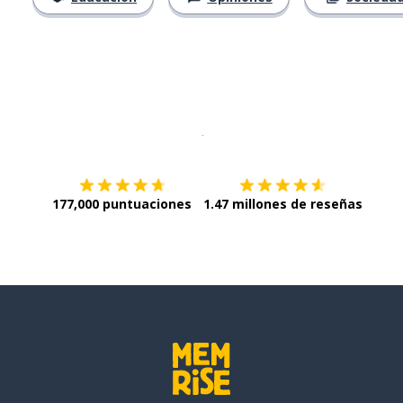
Descargar en
App Store
¡Lo qu
177,000 puntuaciones
1.47 millones de reseñas