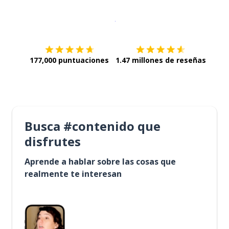
Descargar en
App Store
¡Lo qu
177,000 puntuaciones
1.47 millones de reseñas
Busca #contenido que
disfrutes
Aprende a hablar sobre las cosas que
realmente te interesan