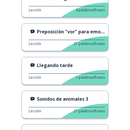
Lección
4
palabras/frases
Preposición "vor" para emociones
Lección
21
palabras/frases
Llegando tarde
Lección
1
palabras/frases
Sonidos de animales 3
Lección
21
palabras/frases