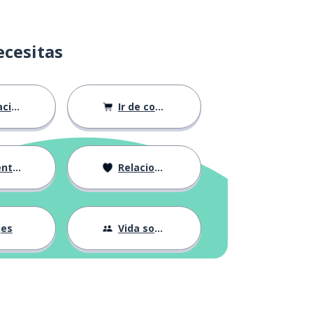
ecesitas
ión
Ir de compras
ndose
Relaciones
jes
Vida social