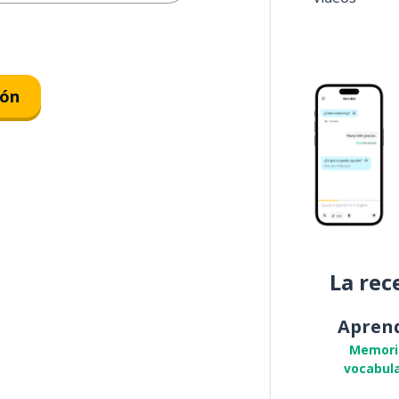
ión
La rec
Apren
Memori
vocabula