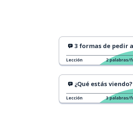
3 formas de pedir ayu
Lección
2
palabras/f
¿Qué estás viendo?
Lección
3
palabras/f