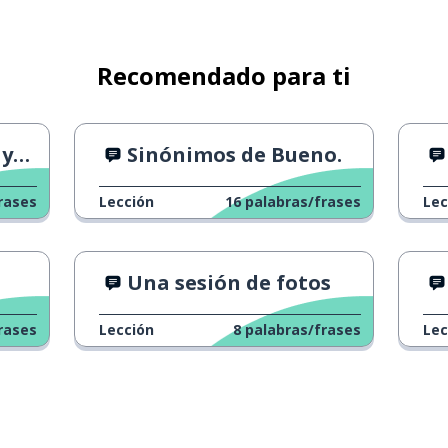
Recomendado para ti
da
Sinónimos de Bueno.
rases
Lección
16
palabras/frases
Lec
Una sesión de fotos
rases
Lección
8
palabras/frases
Lec