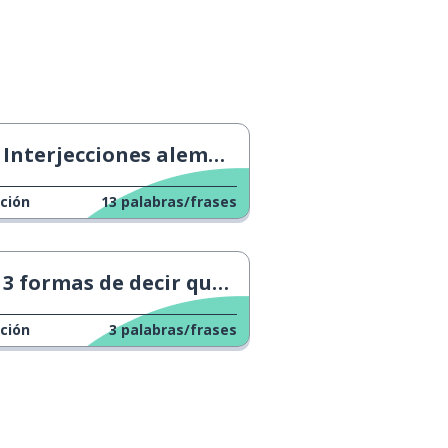
Interjecciones alemanas.
ción
13
palabras/frases
3 formas de decir que no entiendes
ción
3
palabras/frases