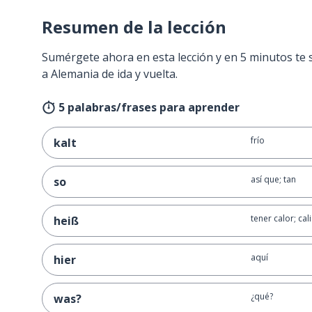
Resumen de la lección
Sumérgete ahora en esta lección y en 5 minutos te 
a Alemania de ida y vuelta.
5 palabras/frases para aprender
frío
kalt
así que; tan
so
tener calor; cal
heiß
aquí
hier
¿qué?
was?