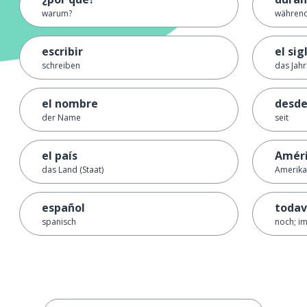
warum?
während;
escribir
el sig
schreiben
das Jah
el nombre
desd
der Name
seit
el país
Amér
das Land (Staat)
Amerika
español
todav
spanisch
noch; i