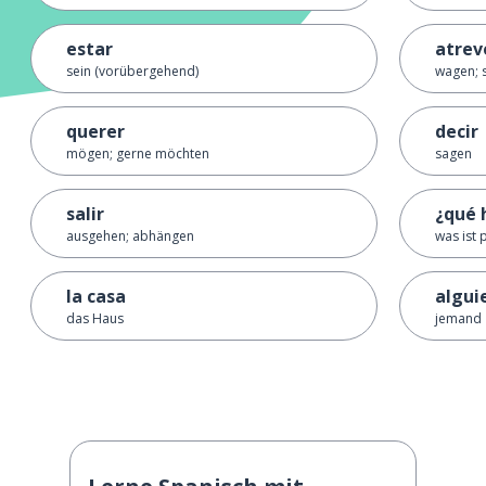
estar
atrev
sein (vorübergehend)
wagen; s
querer
decir
mögen; gerne möchten
sagen
salir
¿qué 
ausgehen; abhängen
was ist 
la casa
algui
das Haus
jemand