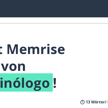
t Memrise
 von
inólogo
!
13 Wörter/