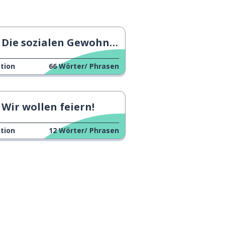
Die sozialen Gewohnheiten der Spanier.
tion
66
Wörter/ Phrasen
Wir wollen feiern!
tion
12
Wörter/ Phrasen