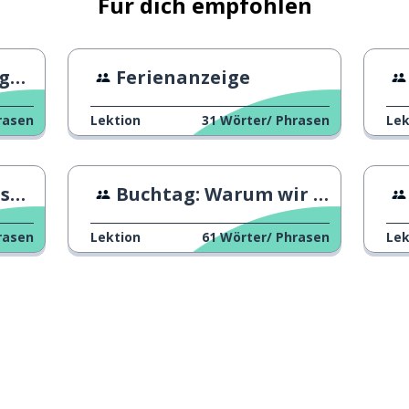
Für dich empfohlen
on
Ferienanzeige
rasen
Lektion
31
Wörter/ Phrasen
Lek
ch
Buchtag: Warum wir lesen
rasen
Lektion
61
Wörter/ Phrasen
Lek