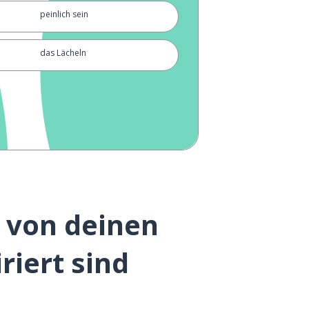
peinlich sein
das Lächeln
hallo
die Unterhaltung; das Gespräch
die Spannung; der Blutdruck
e von deinen
riert sind