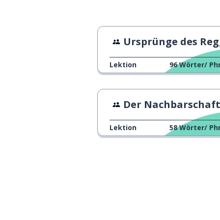
Ursprünge des Reggaet
Lektion
96
Wörter/ Ph
Der Nachbarschaftstrats
Lektion
58
Wörter/ Ph