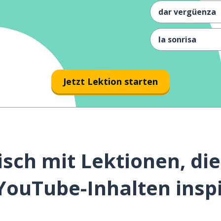
dar vergüenza
la sonrisa
hola
Jetzt Lektion starten
la conversación
la tensión
sch mit Lektionen, di
YouTube-Inhalten inspi