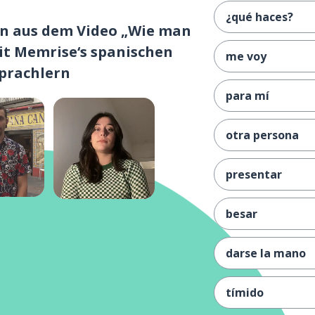
¿qué haces?
ln aus dem Video „Wie man
t Memrise‘s spanischen
me voy
prachlern
para mí
otra persona
presentar
besar
darse la mano
tímido