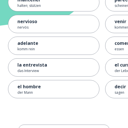
halten; stützen
scheine
nervioso
venir
nervös
kommen
adelante
come
komm rein
essen
la entrevista
el cu
das Interview
der Leb
el hombre
decir
der Mann
sagen