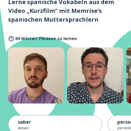
Lerne spanische Vokabeln aus dem
Video „Kurzfilm“ mit Memrise‘s
spanischen Muttersprachlern
69 Wörter/ Phrasen zu lernen
saber
perso
wissen
persönl