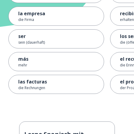
la empresa
recibi
die Firma
erhalte
ser
los se
sein (dauerhaft)
die (öff
más
el re
mehr
die Erin
las facturas
el pr
die Rechnungen
der Pro