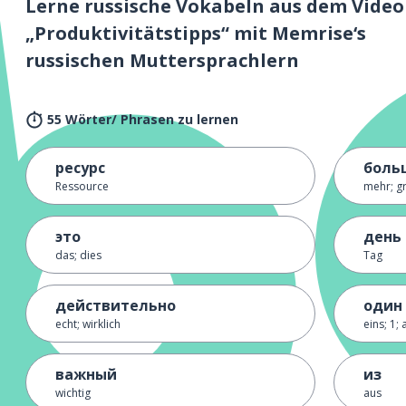
Lerne russische Vokabeln aus dem Video
„Produktivitätstipps“ mit Memrise‘s
russischen Muttersprachlern
55 Wörter/ Phrasen zu lernen
ресурс
боль
Ressource
mehr; g
это
день
das; dies
Tag
действительно
один
echt; wirklich
eins; 1; 
важный
из
wichtig
aus