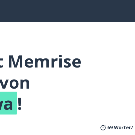
t Memrise
 von
wa
!
69 Wörter/