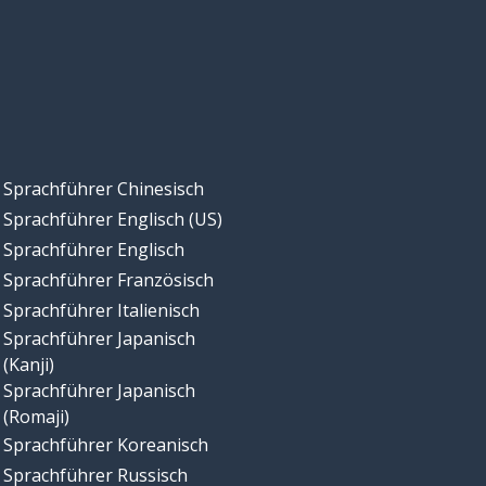
eins; 1; allein; single
Mensch; Mann; Person
welcher; welche; welches
Sprachführer Chinesisch
Sprachführer Englisch (US)
in der Nähe; neben
Sprachführer Englisch
Sprachführer Französisch
zu; sehr
Sprachführer Italienisch
Sprachführer Japanisch
verschieden; unterschiedlich
(Kanji)
Sprachführer Japanisch
Zeit
(Romaji)
Sprachführer Koreanisch
ähnlich; vergleichbar
Sprachführer Russisch