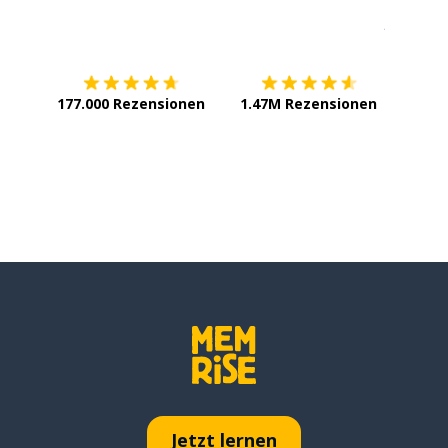
Erhältlich im
App Store
jetzt bei
найти
подход
177.000 Rezensionen
1.47M Rezensionen
несомненно
так
ещё
поэтому
если
есть
Jetzt lernen