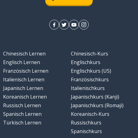
один
человек
который
Chinesisch Lernen
Chinesisch-Kurs
Englisch Lernen
Englischkurs
рядом
Französisch Lernen
Englischkurs (US)
Italienisch Lernen
Französischkurs
слишком
Japanisch Lernen
Italienischkurs
Koreanisch Lernen
Japanischkurs (Kanji)
разный
Russisch Lernen
Japanischkurs (Romaji)
Spanisch Lernen
Koreanisch-Kurs
время
Türkisch Lernen
Russischkurs
Spanischkurs
похожий