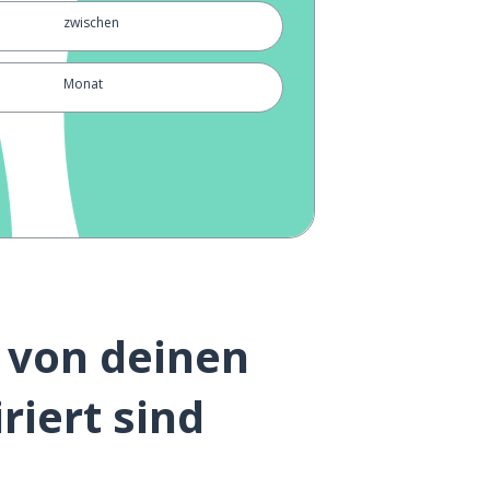
zwischen
Monat
aber
Termin; Treffen
immer
hell; leuchtend; strahlend
e von deinen
kein; weder; nicht
riert sind
lachen