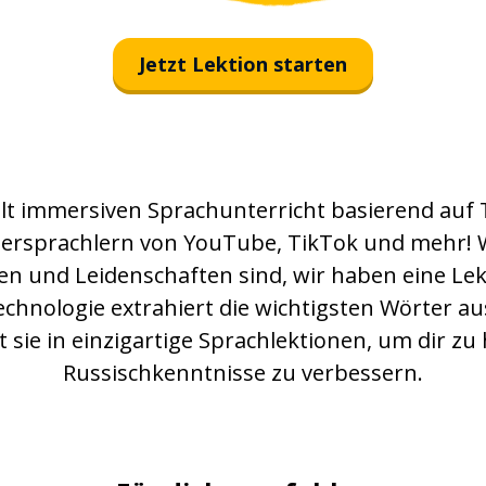
верить
Jetzt Lektion starten
даже
больше
llt immersiven Sprachunterricht basierend auf
из
tersprachlern von YouTube, TikTok und mehr!
мелочь
en und Leidenschaften sind, wir haben eine Le
echnologie extrahiert die wichtigsten Wörter au
ты
 sie in einzigartige Sprachlektionen, um dir zu 
Russischkenntnisse zu verbessern.
помнить
сахар