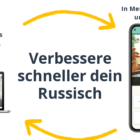
час
In Me
u
говорить
s
,
оба
Verbessere
и
schneller dein
знать
Russisch
точно
только
обязательно