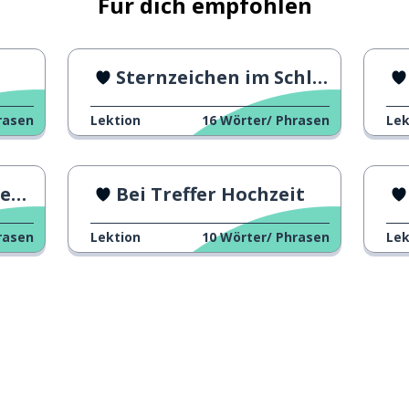
Für dich empfohlen
он
чай
Sternzeichen im Schlafzimmer
rasen
Lektion
16
Wörter/ Phrasen
Lek
шоколад
сразу
ft
Bei Treffer Hochzeit
какой
rasen
Lektion
10
Wörter/ Phrasen
Lek
настроение
сегодня
долго