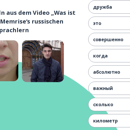
дружба
ln aus dem Video „Was ist
 Memrise‘s russischen
это
prachlern
совершенно
когда
абсолютно
важный
сколько
километр