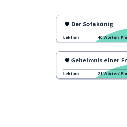
Der Sofakönig
Lektion
40
Wörter/ Ph
Geheimnis einer Freundscha
Lektion
21
Wörter/ Ph