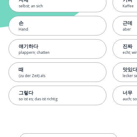
selbst; an sich
Kaffee
손
근데
Hand
aber
얘기하다
진짜
plappern; chatten
echt; wir
때
맛있
(zu der Zeit) als
lecker s
그렇다
너무
so ist es; das ist richtig
auch; so