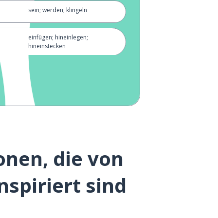
sein; werden; klingeln
einfügen; hineinlegen;
hineinstecken
Sekunde
aufhören (regnen, schneien)
Fieber
onen, die von
eifrig; begierig
spiriert sind
machen; erstellen
danke für das Essen (vor der
Mahlzeit gesagt)