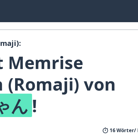
maji):
t Memrise
h (Romaji) von
ゃん
!
16 Wörter/