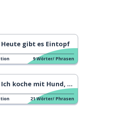
Heute gibt es Eintopf
tion
9
Wörter/ Phrasen
Ich koche mit Hund, aber...
tion
21
Wörter/ Phrasen