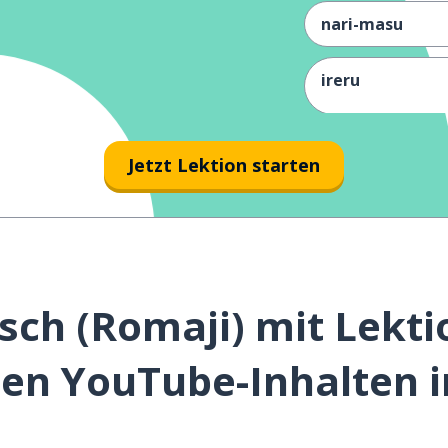
nari-masu
ireru
byō
Jetzt Lektion starten
yamimasu
netsu
sch (Romaji) mit Lekti
zehi
ten YouTube-Inhalten in
tsukuru
itadakimasu