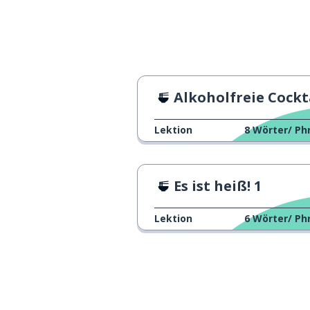
Alkoholfreie Cockt
Lektion
8
Wörter/ Ph
Es ist heiß! 1
Lektion
6
Wörter/ Ph