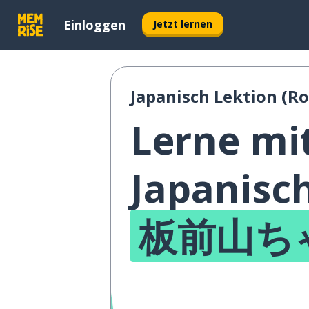
Einloggen
Jetzt lernen
Japanisch Lektion (Ro
Lerne mi
Japanisc
板前山ち