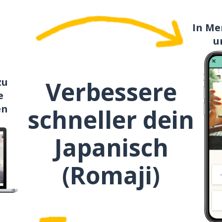
In Me
u
zu
Verbessere
e
en
schneller dein
Japanisch
(Romaji)