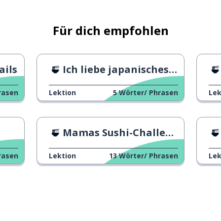
Für dich empfohlen
ails
Ich liebe japanisches Essen!
rasen
Lektion
5
Wörter/ Phrasen
Lek
Mamas Sushi-Challenge
rasen
Lektion
13
Wörter/ Phrasen
Lek