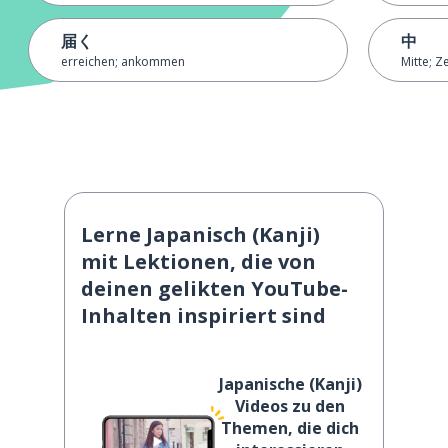
届く
中
erreichen; ankommen
Mitte; Z
Lerne Japanisch (Kanji)
mit Lektionen, die von
deinen gelikten YouTube-
Inhalten inspiriert sind
Japanische (Kanji)
Videos zu den
Themen, die dich