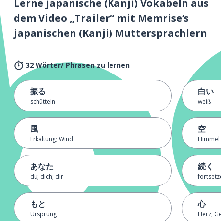
Lerne japanische (Kanji) Vokabeln aus
dem Video „Trailer“ mit Memrise‘s
japanischen (Kanji) Muttersprachlern
32 Wörter/ Phrasen zu lernen
振る
白い
schütteln
weiß
風
空
Erkältung; Wind
Himmel
あなた
続く
du; dich; dir
fortsetz
もと
心
Ursprung
Herz; Ge