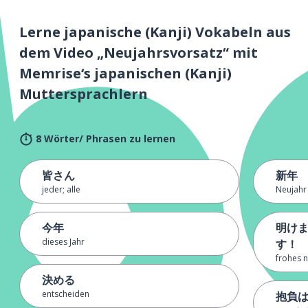
Lerne japanische (Kanji) Vokabeln aus
dem Video „Neujahrsvorsatz“ mit
Memrise‘s japanischen (Kanji)
Muttersprachlern
8 Wörter/ Phrasen zu lernen
皆さん
新年
jeder; alle
Neujahr
今年
明け
dieses Jahr
す！
frohes n
決める
entscheiden
抱負