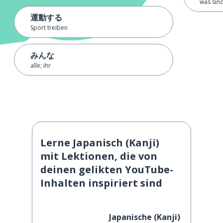
was sin
運動する
Sport treiben
みんな
alle; ihr
Lerne Japanisch (Kanji)
mit Lektionen, die von
deinen gelikten YouTube-
Inhalten inspiriert sind
Japanische (Kanji)