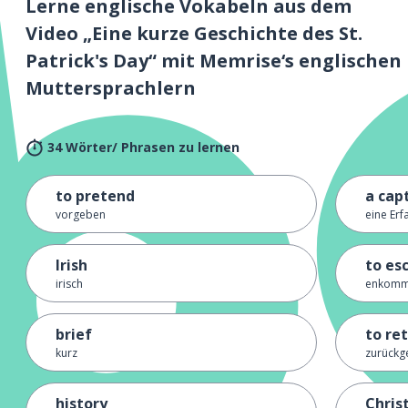
Lerne englische Vokabeln aus dem
Video „Eine kurze Geschichte des St.
Patrick's Day“ mit Memrise‘s englischen
Muttersprachlern
34 Wörter/ Phrasen zu lernen
to pretend
a cap
vorgeben
eine Erf
Irish
to es
irisch
enkom
brief
to re
kurz
zurückg
history
Chris