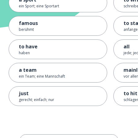
ein Sport; eine Sportart
schreib
famous
to st
berühmt
anfangen
to have
all
haben
jede; jed
a team
mainl
ein Team; eine Mannschaft
vor alle
just
to hit
gerecht; einfach; nur
schlagen