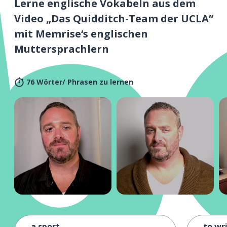
Lerne englische Vokabeln aus dem
Video „Das Quidditch-Team der UCLA“
mit Memrise‘s englischen
Muttersprachlern
76 Wörter/ Phrasen zu lernen
a sport
to wr