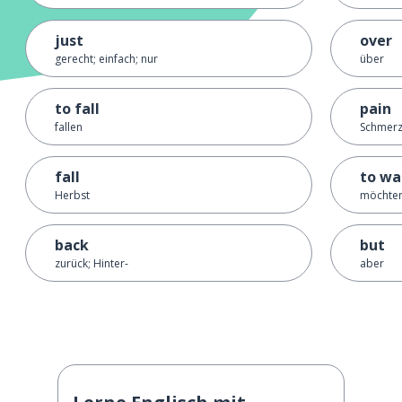
just
over
gerecht; einfach; nur
über
to fall
pain
fallen
Schmer
fall
to wa
Herbst
möchten
back
but
zurück; Hinter-
aber