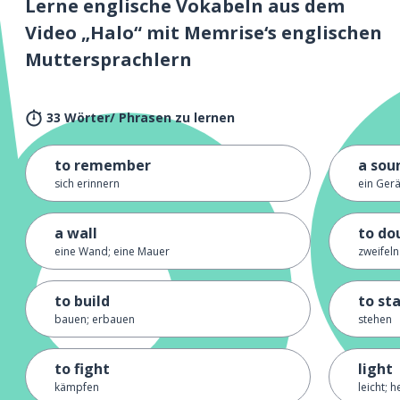
Lerne englische Vokabeln aus dem
Video „Halo“ mit Memrise‘s englischen
Muttersprachlern
33 Wörter/ Phrasen zu lernen
to remember
a sou
sich erinnern
ein Gerä
a wall
to do
eine Wand; eine Mauer
zweifeln
to build
to st
bauen; erbauen
stehen
to fight
light
kämpfen
leicht; he