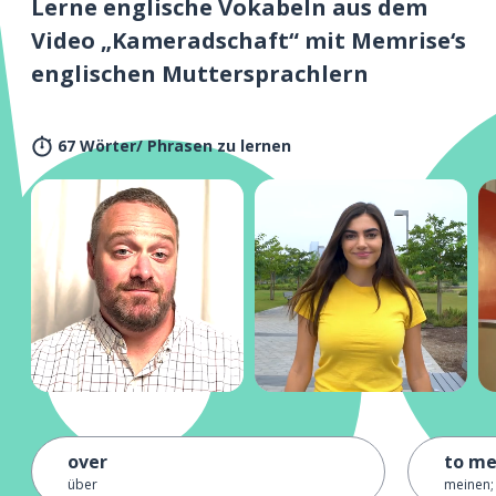
Lerne englische Vokabeln aus dem
Video „Kameradschaft“ mit Memrise‘s
englischen Muttersprachlern
67 Wörter/ Phrasen zu lernen
over
to m
über
meinen;