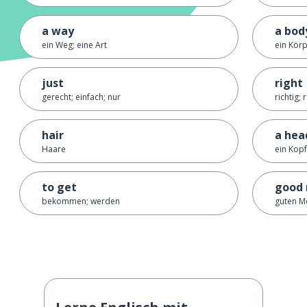
a way
a bod
ein Weg; eine Art
ein Kör
just
right
gerecht; einfach; nur
richtig; 
hair
a hea
Haare
ein Kopf
to get
good
bekommen; werden
guten M