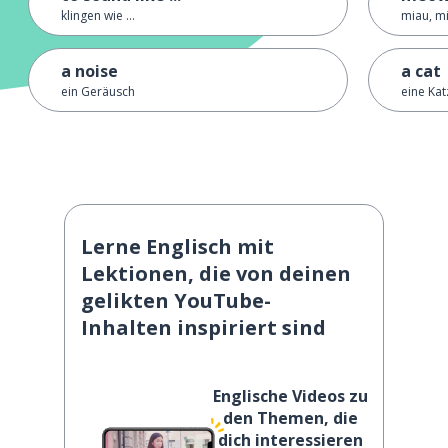
klingen wie ...
miau, m
a noise
a cat
ein Geräusch
eine Kat
Lerne Englisch mit
Lektionen, die von deinen
gelikten YouTube-
Inhalten inspiriert sind
Englische Videos zu
den Themen, die
dich interessieren