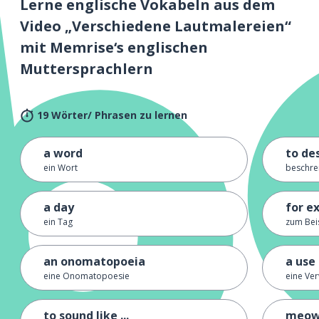
Lerne englische Vokabeln aus dem
Video „Verschiedene Lautmalereien“
mit Memrise‘s englischen
Muttersprachlern
19 Wörter/ Phrasen zu lernen
a word
to de
ein Wort
beschre
a day
for e
ein Tag
zum Bei
an onomatopoeia
a use
eine Onomatopoesie
eine Ve
to sound like ...
meow