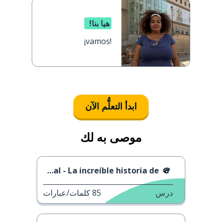
هيا بنا!
¡vamos!
ابدأ التعلُّم الآن
موصى به لك
Izal - La increíble historia de...
درس
85
كلمات/عبارات