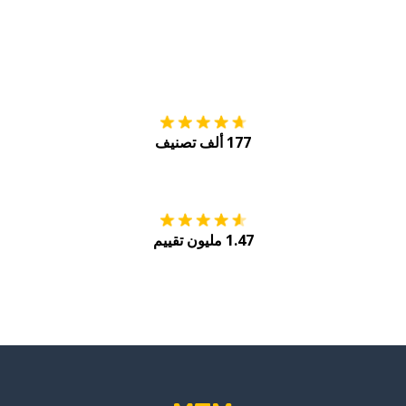
التنزيل على
متجر
177 ألف تصنيف
احصل عليه من
Play
1.47 مليون تقييم