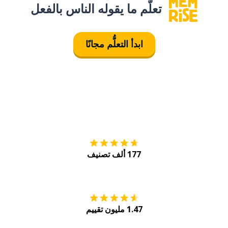
تعلَّم ما يقوله الناس بالفعل
ابدأ التعلُّم مجانًا
التنزيل على
متجر
177 ألف تصنيف
احصل عليه من
Play
1.47 مليون تقييم