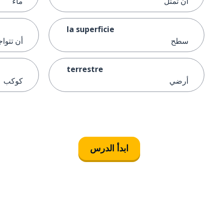
أن تمثل
ماء
la superficie
سطح
أن تتواج
terrestre
أرضي
كوكب
ابدأ الدرس
التنزيل على
متجر