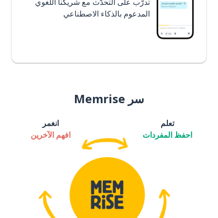
تدرَّب على التحدُّث مع شريكنا اللغوي
المدعوم بالذكاء الاصطناعي
سر Memrise
تعلم
انغمر
احفظ المفردات
افهم الآخرين