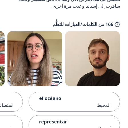
سافرت إلى إسبانيا وعدت مرة أخرى.
166 من الكلمات/العبارات للتعلُّم
el océano
المحيط
استضافَ
representar