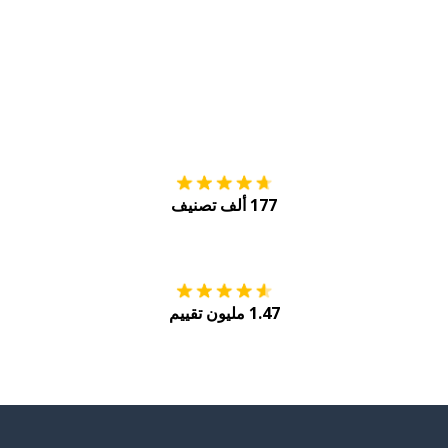
التنزيل على
متجر
177 ألف تصنيف
احصل عليه من
Play
1.47 مليون تقييم