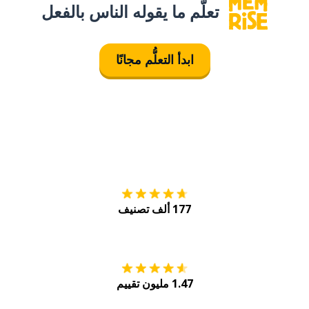
تعلَّم ما يقوله الناس بالفعل
ابدأ التعلُّم مجانًا
التنزيل على
متجر
177 ألف تصنيف
احصل عليه من
Play
1.47 مليون تقييم