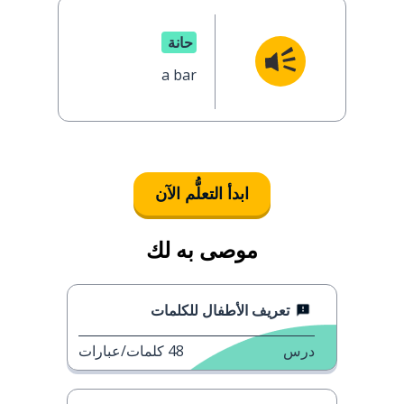
حانة
a bar
ابدأ التعلُّم الآن
موصى به لك
تعريف الأطفال للكلمات
درس
48
كلمات/عبارات