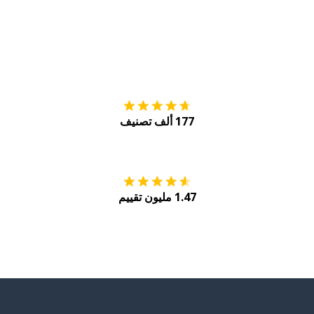
التنزيل على
متجر
177 ألف تصنيف
احصل عليه من
Play
1.47 مليون تقييم