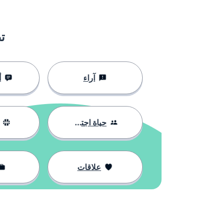
people
شعب؛ ناس
ت
actually
بالفعل؛ في الو
to come
أن تأتي
آراء
أ
come in!
تفضل!؛ ادخل!
حياة اجتماعية
to ask
أن تسأل
no
لا
علاقات
May
مايو
may
قد