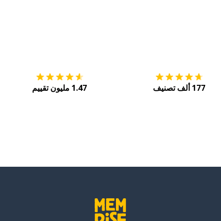
التنزيل على
متجر التطبيقات App Store
احصل
177 ألف تصنيف
1.47 مليون تقييم