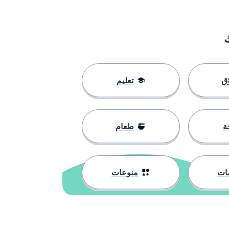
ق
تعليم
ة
طعام
ات
منوعات