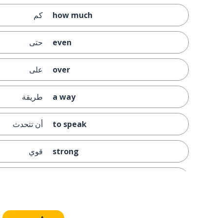
how much
كم
even
حتى
over
على
a way
طريقة
to speak
أن تتحدث
strong
قوي
a barrier
حاجز؛ عائق
to get
أن تحصل