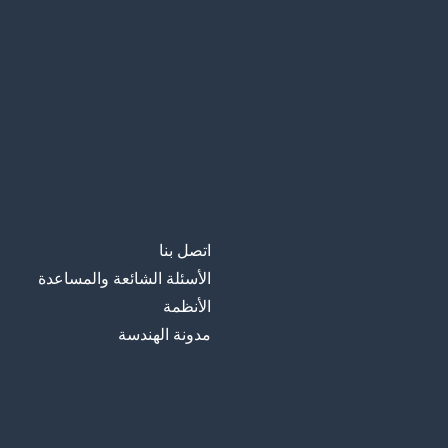
other
آخر
less
أقل
often
كثيرًا
these
هؤلاء
اتصل بنا
what's that?
ما هذا؟
الأسئلة الشائعة والمساعدة
الأنظمة
to mean
أن تعني
مدونة الهندسة
you know
أنت تعرف
certain
مؤكد