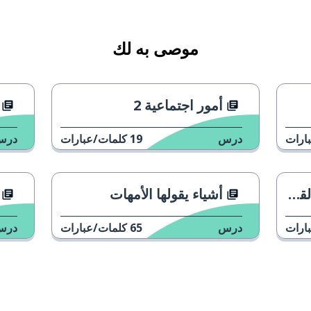
موصى به لك
أمور اجتماعية 2
خاص
ارات
درس
19
كلمات/عبارات
درس
 1
أشياء يقولها الأمهات
ارات
درس
65
كلمات/عبارات
درس