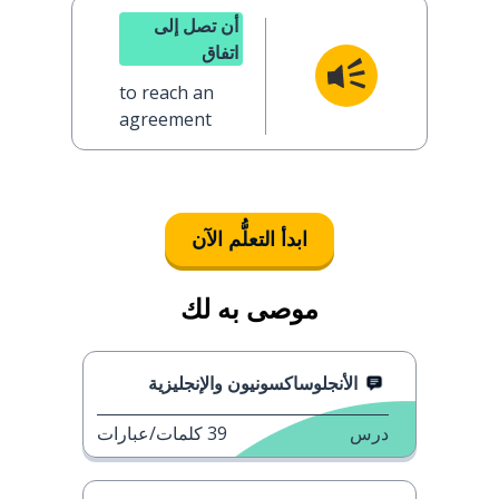
أن تصل إلى
اتفاق
to reach an
agreement
ابدأ التعلُّم الآن
موصى به لك
الأنجلوساكسونيون والإنجليزية
درس
39
كلمات/عبارات