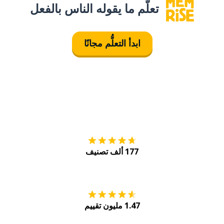
تعلَّم ما يقوله الناس بالفعل
ابدأ التعلُّم مجانًا
التنزيل على
متجر
177 ألف تصنيف
احصل عليه من
Play
1.47 مليون تقييم