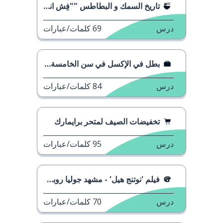
تاريخ السمك و البطاطس ""فِش اند شيبس
درس
69
كلمات/عبارات
بطل في الإكسل في سن الخامسة عشرة
درس
84
كلمات/عبارات
تخفيضات الصيف لمتحر برايمارك
درس
95
كلمات/عبارات
فيلم 'نوتنج هيل' - مشهد جوليا روبرتس
درس
70
كلمات/عبارات