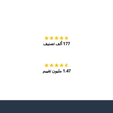
التنزيل على
متجر
177 ألف تصنيف
احصل عليه من
Play
1.47 مليون تقييم