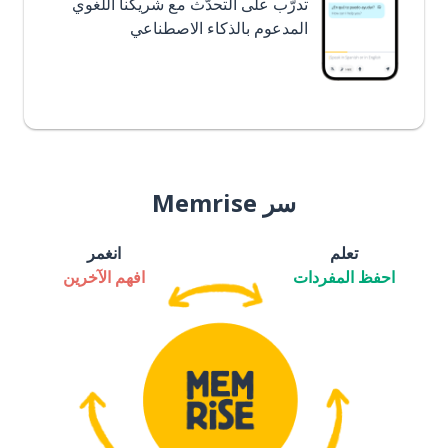
تدرَّب على التحدُّث مع شريكنا اللغوي
المدعوم بالذكاء الاصطناعي
سر Memrise
تعلم
انغمر
احفظ المفردات
افهم الآخرين