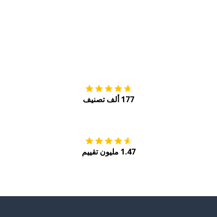
التنزيل على
متجر
177 ألف تصنيف
احصل عليه من
Play
1.47 مليون تقييم