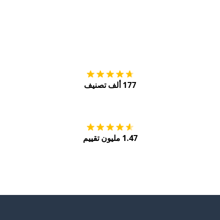
التنزيل على
متجر
177 ألف تصنيف
احصل عليه من
Play
1.47 مليون تقييم