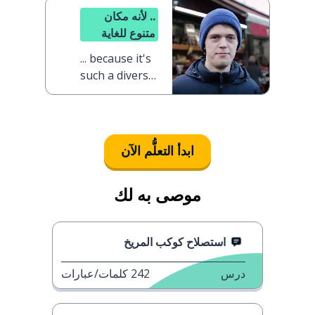
.. لأنه مكان
متنوع للغاية
... because it's
such a diverse
place
ابدأ التعلُّم الآن
موصى به لك
استصلاح كوكب المريخ
درس
242
كلمات/عبارات