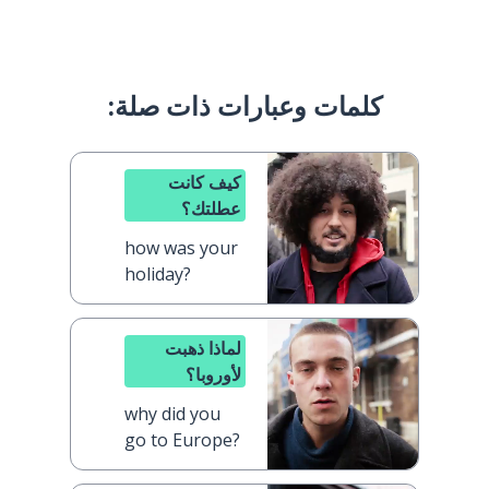
كلمات وعبارات ذات صلة:
كيف كانت
عطلتك؟
how was your
holiday?
لماذا ذهبت
لأوروبا؟
why did you
go to Europe?