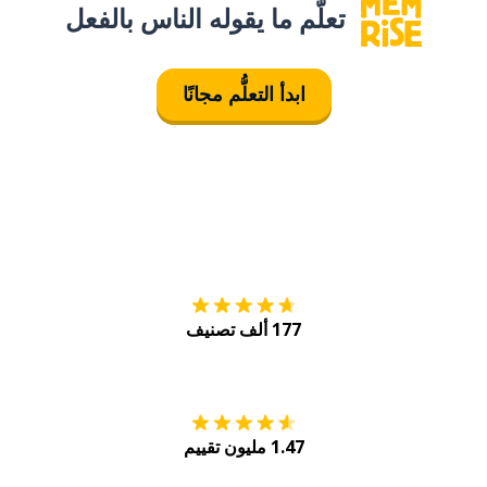
تعلَّم ما يقوله الناس بالفعل
ابدأ التعلُّم مجانًا
التنزيل على
متجر
177 ألف تصنيف
احصل عليه من
Play
1.47 مليون تقييم