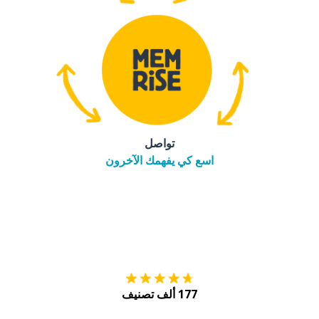
تواصل
اسع كي يفهمك الآخرون
التنزيل على
متجر
177 ألف تصنيف
احصل عليه من
Play