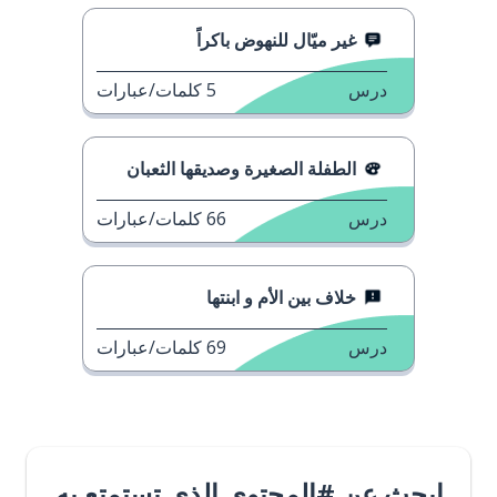
غير ميّال للنهوض باكراً
درس
5
كلمات/عبارات
الطفلة الصغيرة وصديقها الثعبان
درس
66
كلمات/عبارات
خلاف بين الأم و ابنتها
درس
69
كلمات/عبارات
ابحث عن #المحتوى الذي تستمتع به