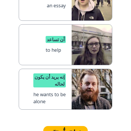
an essay
أن تساعد
to help
إنه يريد أن يكون
لحاله
he wants to be
alone