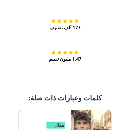
التنزيل على
متجر
177 ألف تصنيف
احصل عليه من
Play
1.47 مليون تقييم
كلمات وعبارات ذات صلة:
مقال