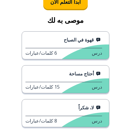
ابدأ التعلُّم الآن
موصى به لك
قهوة في الصباح
درس
6
كلمات/عبارات
أحتاج مساحة
درس
15
كلمات/عبارات
لا، شكراً
درس
8
كلمات/عبارات