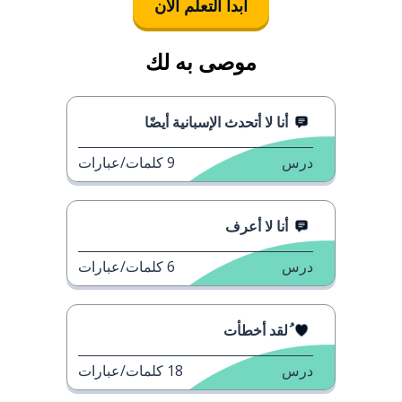
ابدأ التعلُّم الآن
موصى به لك
أنا لا أتحدث الإسبانية أيضًا
درس
9
كلمات/عبارات
أنا لا أعرف
درس
6
كلمات/عبارات
ُلقد أخطأت
درس
18
كلمات/عبارات