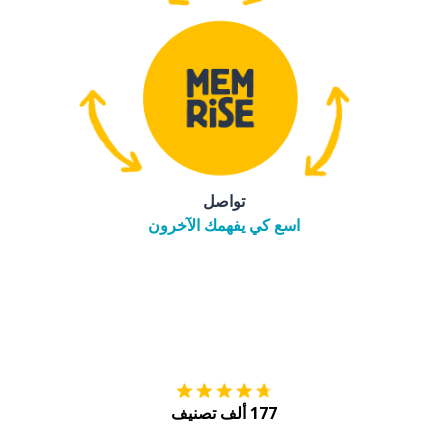
تواصل
اسع كي يفهمك الآخرون
التنزيل على
متجر
177 ألف تصنيف
احصل عليه من
Play