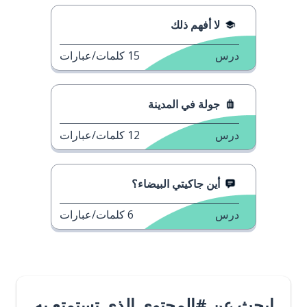
لا أفهم ذلك
درس
15
كلمات/عبارات
جولة في المدينة
درس
12
كلمات/عبارات
أين جاكيتي البيضاء؟
درس
6
كلمات/عبارات
ابحث عن #المحتوى الذي تستمتع به