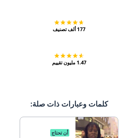
التنزيل على
متجر
177 ألف تصنيف
احصل عليه من
Play
1.47 مليون تقييم
كلمات وعبارات ذات صلة:
أن تحتاج