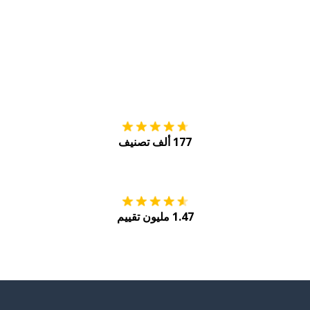
التنزيل على
متجر
177 ألف تصنيف
احصل عليه من
Play
1.47 مليون تقييم