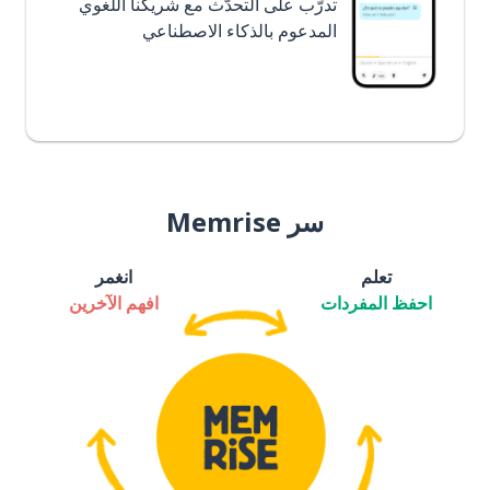
تدرَّب على التحدُّث مع شريكنا اللغوي
المدعوم بالذكاء الاصطناعي
سر Memrise
تعلم
انغمر
احفظ المفردات
افهم الآخرين